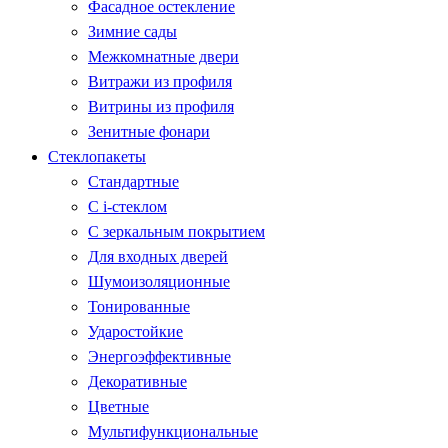
Фасадное остекление
Зимние сады
Межкомнатные двери
Витражи из профиля
Витрины из профиля
Зенитные фонари
Стеклопакеты
Стандартные
С i-стеклом
С зеркальным покрытием
Для входных дверей
Шумоизоляционные
Тонированные
Ударостойкие
Энергоэффективные
Декоративные
Цветные
Мультифункциональные