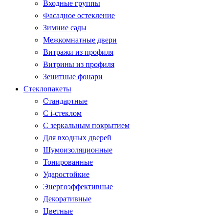
Входные группы
Фасадное остекление
Зимние сады
Межкомнатные двери
Витражи из профиля
Витрины из профиля
Зенитные фонари
Стеклопакеты
Стандартные
С i-стеклом
С зеркальным покрытием
Для входных дверей
Шумоизоляционные
Тонированные
Ударостойкие
Энергоэффективные
Декоративные
Цветные