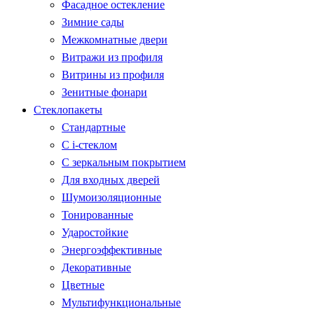
Фасадное остекление
Зимние сады
Межкомнатные двери
Витражи из профиля
Витрины из профиля
Зенитные фонари
Стеклопакеты
Стандартные
С i-стеклом
С зеркальным покрытием
Для входных дверей
Шумоизоляционные
Тонированные
Ударостойкие
Энергоэффективные
Декоративные
Цветные
Мультифункциональные