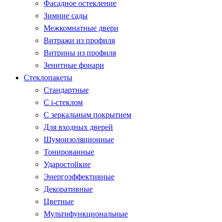
Фасадное остекление
Зимние сады
Межкомнатные двери
Витражи из профиля
Витрины из профиля
Зенитные фонари
Стеклопакеты
Стандартные
С i-стеклом
С зеркальным покрытием
Для входных дверей
Шумоизоляционные
Тонированные
Ударостойкие
Энергоэффективные
Декоративные
Цветные
Мультифункциональные