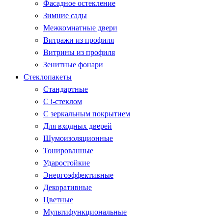
Фасадное остекление
Зимние сады
Межкомнатные двери
Витражи из профиля
Витрины из профиля
Зенитные фонари
Стеклопакеты
Стандартные
С i-стеклом
С зеркальным покрытием
Для входных дверей
Шумоизоляционные
Тонированные
Ударостойкие
Энергоэффективные
Декоративные
Цветные
Мультифункциональные