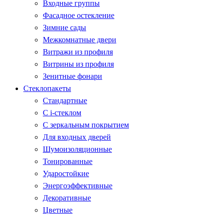
Входные группы
Фасадное остекление
Зимние сады
Межкомнатные двери
Витражи из профиля
Витрины из профиля
Зенитные фонари
Стеклопакеты
Стандартные
С i-стеклом
С зеркальным покрытием
Для входных дверей
Шумоизоляционные
Тонированные
Ударостойкие
Энергоэффективные
Декоративные
Цветные