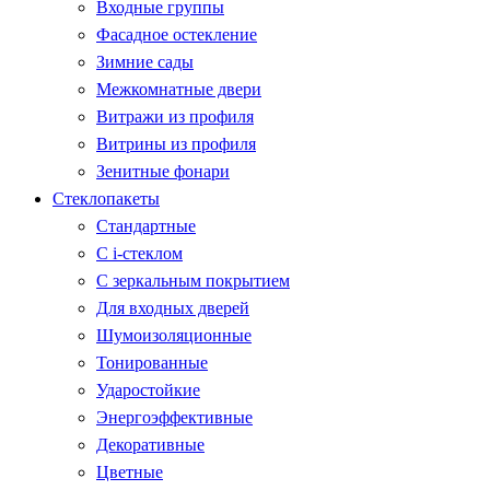
Входные группы
Фасадное остекление
Зимние сады
Межкомнатные двери
Витражи из профиля
Витрины из профиля
Зенитные фонари
Стеклопакеты
Стандартные
С i-стеклом
С зеркальным покрытием
Для входных дверей
Шумоизоляционные
Тонированные
Ударостойкие
Энергоэффективные
Декоративные
Цветные