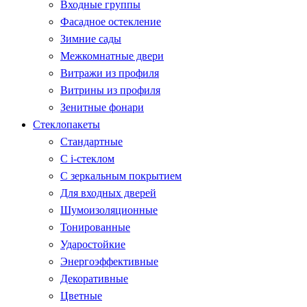
Входные группы
Фасадное остекление
Зимние сады
Межкомнатные двери
Витражи из профиля
Витрины из профиля
Зенитные фонари
Стеклопакеты
Стандартные
С i-стеклом
С зеркальным покрытием
Для входных дверей
Шумоизоляционные
Тонированные
Ударостойкие
Энергоэффективные
Декоративные
Цветные