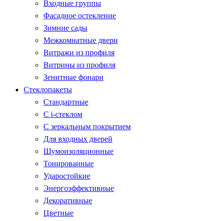
Входные группы
Фасадное остекление
Зимние сады
Межкомнатные двери
Витражи из профиля
Витрины из профиля
Зенитные фонари
Стеклопакеты
Стандартные
С i-стеклом
С зеркальным покрытием
Для входных дверей
Шумоизоляционные
Тонированные
Ударостойкие
Энергоэффективные
Декоративные
Цветные