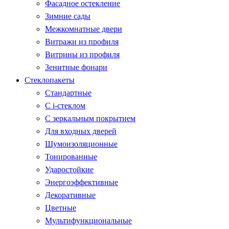
Фасадное остекление
Зимние сады
Межкомнатные двери
Витражи из профиля
Витрины из профиля
Зенитные фонари
Стеклопакеты
Стандартные
С i-стеклом
С зеркальным покрытием
Для входных дверей
Шумоизоляционные
Тонированные
Ударостойкие
Энергоэффективные
Декоративные
Цветные
Мультифункциональные