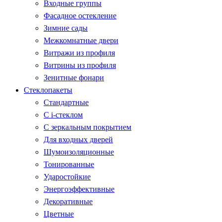
Входные группы
Фасадное остекление
Зимние сады
Межкомнатные двери
Витражи из профиля
Витрины из профиля
Зенитные фонари
Стеклопакеты
Стандартные
С i-стеклом
С зеркальным покрытием
Для входных дверей
Шумоизоляционные
Тонированные
Ударостойкие
Энергоэффективные
Декоративные
Цветные