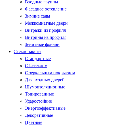
Входные группы
Фасадное остекление
Зимние сады
Межкомнатные двери
Витражи из профиля
Витрины из профиля
Зенитные фонари
Стеклопакеты
Стандартные
С i-стеклом
С зеркальным покрытием
Для входных дверей
Шумоизоляционные
Тонированные
Ударостойкие
Энергоэффективные
Декоративные
Цветные