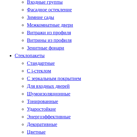
Входные группы
Фасадное остекление
Зимние сады
Межкомнатные двери
Витражи из профиля
Витрины из профиля
Зенитные фонари
Стеклопакеты
Стандартные
С i-стеклом
С зеркальным покрытием
Для входных дверей
Шумоизоляционные
Тонированные
Ударостойкие
Энергоэффективные
Декоративные
Цветные