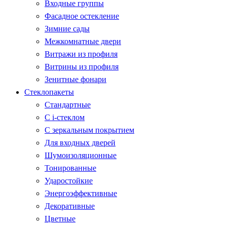
Входные группы
Фасадное остекление
Зимние сады
Межкомнатные двери
Витражи из профиля
Витрины из профиля
Зенитные фонари
Стеклопакеты
Стандартные
С i-стеклом
С зеркальным покрытием
Для входных дверей
Шумоизоляционные
Тонированные
Ударостойкие
Энергоэффективные
Декоративные
Цветные