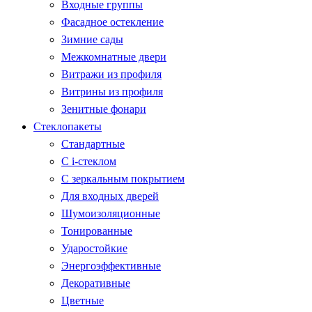
Входные группы
Фасадное остекление
Зимние сады
Межкомнатные двери
Витражи из профиля
Витрины из профиля
Зенитные фонари
Стеклопакеты
Стандартные
С i-стеклом
С зеркальным покрытием
Для входных дверей
Шумоизоляционные
Тонированные
Ударостойкие
Энергоэффективные
Декоративные
Цветные