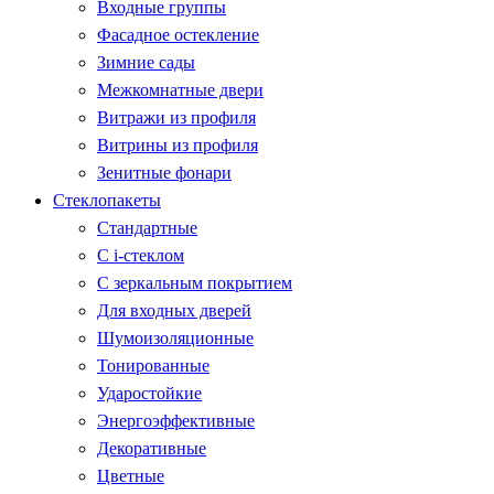
Входные группы
Фасадное остекление
Зимние сады
Межкомнатные двери
Витражи из профиля
Витрины из профиля
Зенитные фонари
Стеклопакеты
Стандартные
С i-стеклом
С зеркальным покрытием
Для входных дверей
Шумоизоляционные
Тонированные
Ударостойкие
Энергоэффективные
Декоративные
Цветные