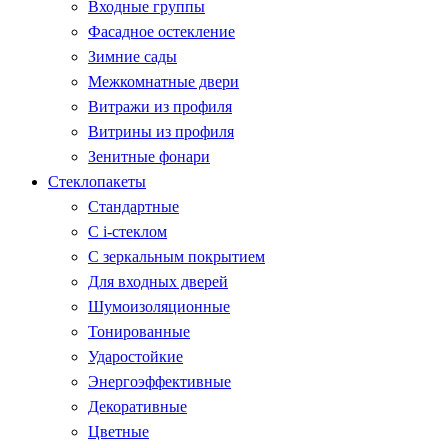
Входные группы
Фасадное остекление
Зимние сады
Межкомнатные двери
Витражи из профиля
Витрины из профиля
Зенитные фонари
Стеклопакеты
Стандартные
С i-стеклом
С зеркальным покрытием
Для входных дверей
Шумоизоляционные
Тонированные
Ударостойкие
Энергоэффективные
Декоративные
Цветные