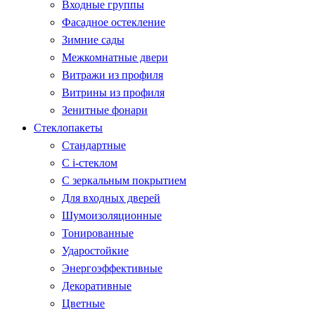
Входные группы
Фасадное остекление
Зимние сады
Межкомнатные двери
Витражи из профиля
Витрины из профиля
Зенитные фонари
Стеклопакеты
Стандартные
С i-стеклом
С зеркальным покрытием
Для входных дверей
Шумоизоляционные
Тонированные
Ударостойкие
Энергоэффективные
Декоративные
Цветные