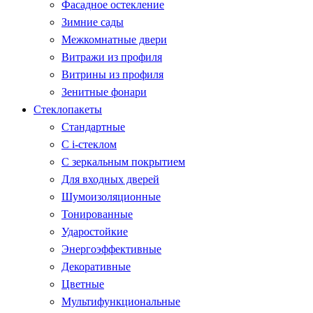
Фасадное остекление
Зимние сады
Межкомнатные двери
Витражи из профиля
Витрины из профиля
Зенитные фонари
Стеклопакеты
Стандартные
С i-стеклом
С зеркальным покрытием
Для входных дверей
Шумоизоляционные
Тонированные
Ударостойкие
Энергоэффективные
Декоративные
Цветные
Мультифункциональные