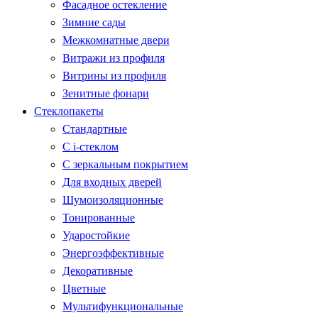
Фасадное остекление
Зимние сады
Межкомнатные двери
Витражи из профиля
Витрины из профиля
Зенитные фонари
Стеклопакеты
Стандартные
С i-стеклом
С зеркальным покрытием
Для входных дверей
Шумоизоляционные
Тонированные
Ударостойкие
Энергоэффективные
Декоративные
Цветные
Мультифункциональные