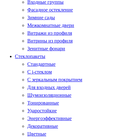
Входные группы
Фасадное остекление
Зимние сады
Межкомнатные двери
Витражи из профиля
Витрины из профиля
Зенитные фонари
Стеклопакеты
Стандартные
С i-стеклом
С зеркальным покрытием
Для входных дверей
Шумоизоляционные
Тонированные
Ударостойкие
Энергоэффективные
Декоративные
Цветные