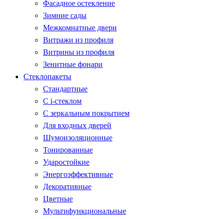
Фасадное остекление
Зимние сады
Межкомнатные двери
Витражи из профиля
Витрины из профиля
Зенитные фонари
Стеклопакеты
Стандартные
С i-стеклом
С зеркальным покрытием
Для входных дверей
Шумоизоляционные
Тонированные
Ударостойкие
Энергоэффективные
Декоративные
Цветные
Мультифункциональные