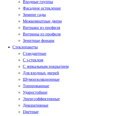
Входные группы
Фасадное остекление
Зимние сады
Межкомнатные двери
Витражи из профиля
Витрины из профиля
Зенитные фонари
Стеклопакеты
Стандартные
С i-стеклом
С зеркальным покрытием
Для входных дверей
Шумоизоляционные
Тонированные
Ударостойкие
Энергоэффективные
Декоративные
Цветные