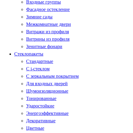
Входные группы
Фасадное остекление
Зимние сады
Межкомнатные двери
Витражи из профиля
Витрины из профиля
Зенитные фонари
Стеклопакеты
Стандартные
С i-стеклом
С зеркальным покрытием
Для входных дверей
Шумоизоляционные
Тонированные
Ударостойкие
Энергоэффективные
Декоративные
Цветные