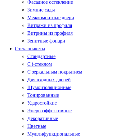
Фасадное остекление
Зимние сады
Межкомнатные двери
Витражи из профиля
Витрины из профиля
Зенитные фонари
Стеклопакеты
Стандартные
С i-стеклом
С зеркальным покрытием
Для входных дверей
Шумоизоляционные
Тонированные
Ударостойкие
Энергоэффективные
Декоративные
Цветные
Мультифункциональные